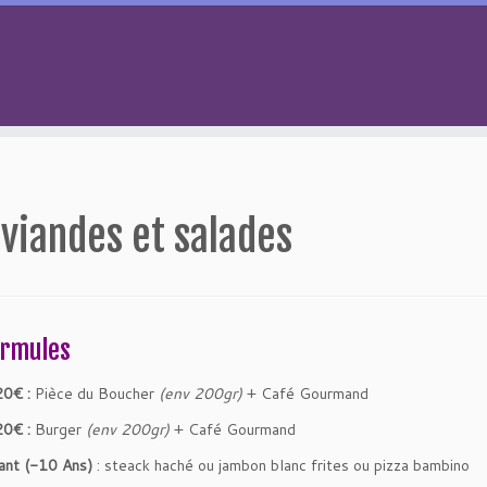
viandes et salades
ormules
20€ :
Pièce du Boucher
(env 200gr)
+ Café Gourmand
20€ :
Burger
(env 200gr)
+ Café Gourmand
ant (-10 Ans)
: steack haché ou jambon blanc frites ou pizza bambino