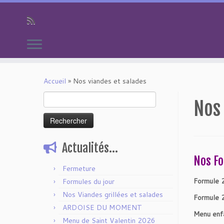
Passer
au
Accueil
»
Nos viandes et salades
contenu
Rechercher :
Nos 
Actualités…
Nos F
Fermeture
Formule 
Formules du jour
Nos Viandes grillées et salades
Formule 
ARDOISE DU MOMENT
Menu enf
Menu de Saint Valentin 2026