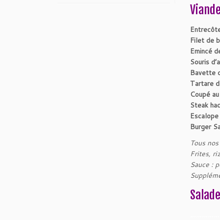
Viande
Entrecôt
Filet de 
Emincé d
Souris d’
Bavette 
Tartare 
Coupé au
Steak ha
Escalope 
Burger S
Tous nos 
Frites, r
Sauce : p
Suppléme
Salad
……………