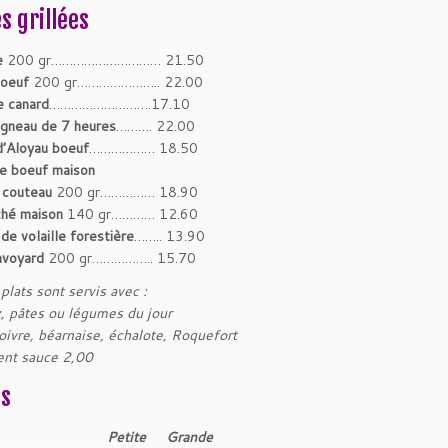
s grillées
e
200 gr………………………… 21.50
boeuf
200 gr………………….. 22.00
e canard
……………………….17.10
agneau de 7 heures
………. 22.00
d’Aloyau boeuf
……………… 18.50
de boeuf maison
 couteau
200 gr…………… 18.90
ché maison
140 gr………… 12.60
de volaille forestière
…….. 13.90
avoyard
200 gr…………….. 15.70
plats sont servis avec :
iz, pâtes ou légumes du jour
oivre, béarnaise, échalote, Roquefort
nt sauce 2,00
es
………………………
Petite Grande