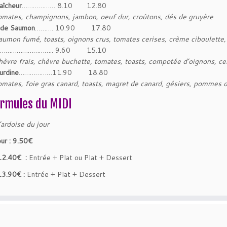
aîcheur
……………… 8.10 12.80
omates, champignons, jambon, oeuf dur, croûtons, dés de gruyère
ade Saumon
………. 10.90 17.80
aumon fumé, toasts, oignons crus, tomates cerises, crème ciboulette, 
……………………….. 9.60 15.10
hèvre frais, chèvre buchette, tomates, toasts, compotée d’oignons, c
urdine
………………11.90 18.80
omates, foie gras canard, toasts, magret de canard, gésiers, pommes 
rmules du MIDI
’ardoise du jour
our : 9.50€
12.40€ :
Entrée + Plat ou Plat + Dessert
13.90€ :
Entrée + Plat + Dessert
·
© 2026
L'Auberg'In
·
Propulsé par
·
Réalisé avec the
Thème Customizr
·